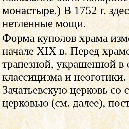
монастыре.) В 1752 г. зде
нетленные мощи.
Форма куполов храма изме
начале
XIX
в. Перед храм
трапезной, украшенной в
классицизма и неоготики.
Зачатьевскую церковь со 
церковью (см. далее), пост