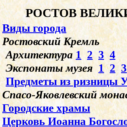
РОСТОВ ВЕЛИК
Виды города
Ростовский Кремль
Архитектура
1
2
3
4
Экспонаты музея
1
2
3
Предметы из ризницы У
Спасо-Яковлевский мон
Городские храмы
Церковь Иоанна Богосл