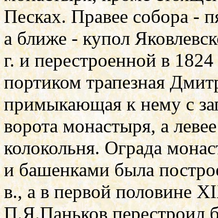
Песках. Правее собора - п
а ближе - купол Яковлевс
г. и перестроенной в 1824
портиком трапезная Дмитр
примыкающая к нему с зап
ворота монастыря, а леве
колокольня. Ограда монас
и башенками была постро
в., а в первой половине
X
П.Я.Паньков перестроил 