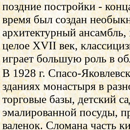
поздние постройки - кон
время был создан необык
архитектурный ансамбль, 
целое
XVII
век, классици
играет большую роль в об
В 1928 г. Спасо-Яковлевс
зданиях монастыря в разн
торговые базы, детский с
эмалированной посуды, п
валенок. Сломана часть к