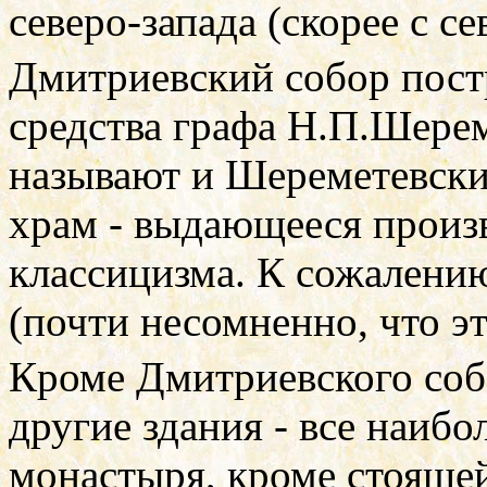
северо-запада (скорее с се
Дмитриевский собор постро
средства графа Н.П.Шерем
называют и Шереметевски
храм - выдающееся произ
классицизма. К сожалению
(почти несомненно, что э
Кроме Дмитриевского соб
другие здания - все наиб
монастыря, кроме стоящей