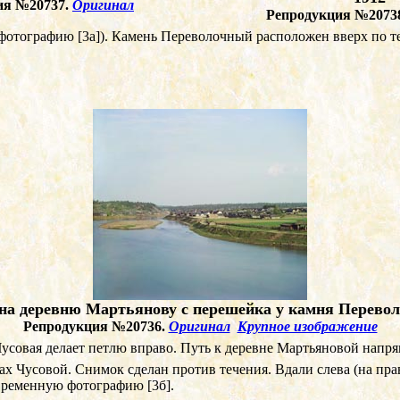
ия №20737.
Оригинал
Репродукция №2073
ю фотографию
[3
а
]
). Камень Переволочный расположен вверх по т
на деревню Мартьянову с перешейка у камня Перевол
Репродукция №20736.
Оригинал
Крупное изображение
совая делает петлю вправо. Путь к деревне Мартьяновой напряму
х Чусовой. Снимок сделан против течения. Вдали слева (на прав
современную фотографию
[
3б
]
.