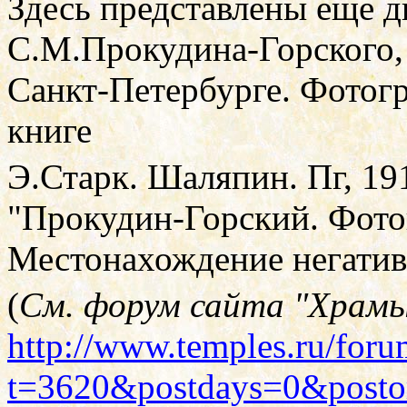
Здесь представлены еще 
С.М.Прокудина-Горского,
Санкт-Петербурге. Фотог
книге
Э.Старк. Шаляпин. Пг, 191
"Прокудин-Горский. Фото
Местонахождение негатив
(
См. форум сайта "Храмы
http://www.temples.ru/foru
t=3620&postdays=0&posto