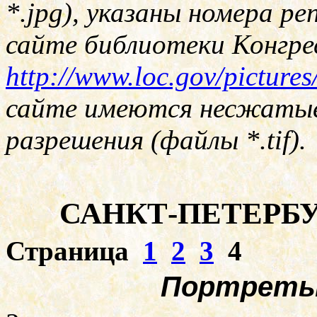
*.jpg)
, указаны номера ре
сайте библиотеки Конгр
http://www.loc.gov/pictures
сайте имеются несжатые
разрешения (файлы
*.tif
).
САНКТ-ПЕТЕРБ
Страница
1
2
3
4
Портреты