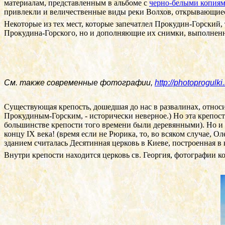
материалам, представленным в альбоме с
черно-белыми копия
привлекли и величественные виды реки Волхов, открывающиеся
Некоторые из тех мест, которые запечатлел Прокудин-Горский, 
Прокудина-Горского, но и дополняющие их снимки, выполнен
См. также современные фотографии,
http://photoprogulk
Существующая крепость, дошедшая до нас в развалинах, относ
Прокудиным-Горским, - исторически неверное.) Но эта крепост
большинстве крепости того времени были деревянными). Но и э
концу
IX
века! (время если не Рюрика, то, во всяком случае, 
зданием считалась Десятинная церковь в Киеве, построенная в
Внутри крепости находится церковь св. Георгия, фотографии 