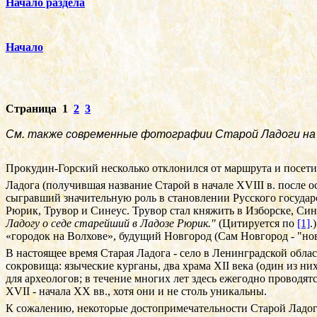
Начало раздела
Начало
Страница 1
2
3
См. также современные фотографии Старой Ладоги на
Прокудин-Горский несколько отклонился от маршрута и посети
Ладога (получившая название Старой в начале
XVIII
в. после 
сыгравший значительную роль в становлении Русского государст
Рюрик, Трувор и Синеус. Трувор стал княжить в Изборске, Си
Ладогу о седе старейший в Ладозе Рюрик."
(Цитируется по
[1]
.
«городок на Волхове», будущий Новгород (Сам Новгород - "но
В настоящее время Старая Ладога - село в Ленинградской облас
сокровища: языческие курганы, два храма
XII
века (один из ни
для археологов; в течение многих лет здесь ежегодно проводят
XVII -
начала
XX
вв., хотя они и не столь уникальны.
К сожалению, некоторые достопримечательности Старой Ладо