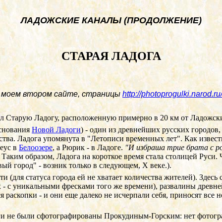
ЛАДОЖСКИЕ КАНАЛЫ (ПРОДОЛЖЕНИЕ)
СТАРАЯ ЛАДОГА
 моем втором сайте, страницы
http://photoprogulki.narod.r
л Старую Ладогу, расположенную примерно в 20 км от Ладожски
основания
Новой Ладоги
) - один из древнейших русских городов
ва. Ладога упомянута в "Летописи временных лет". Как известно
неус в
Белоозере
, а Рюрик - в Ладоге.
"И избраша трие брата с ро
) Таким образом, Ладога на короткое время стала столицей Руси
вый город" - возник только в следующем,
X
веке.).
ти (для статуса города ей не хватает количества жителей). Зде
х - с уникальными фресками того же времени), развалины древней
ся раскопки - и они еще далеко не исчерпали себя, приносят вс
ги не были сфотографированы Прокудиным-Горским: нет фотог