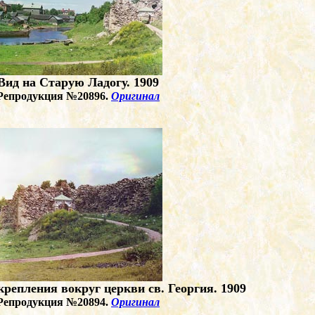
Вид на Старую Ладогу. 1909
Репродукция №20896.
Оригинал
репления вокруг церкви св. Георгия. 1909
Репродукция №20894.
Оригинал