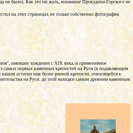
огда не было). Как это ни жаль, внимание Прокудина-Горского не
естил на этих страницах не только собственно фотографии
ения", имевшее хождение
c XIX
века, и примененное
й из самых первых каменных крепостей на Руси (в подавляющем
м нашли остатки еще более ранней крепости, относящейся к
строительства на Руси: до этой находки самым древним каменным