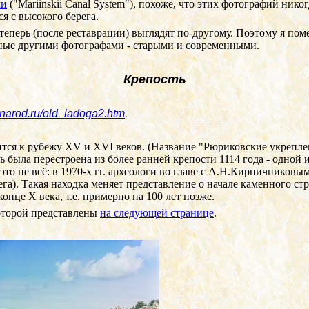
ми
("Mariinskii Canal System"), похоже, что этих фотографий ник
 с высокого берега.
теперь (после реставрации) выглядят по-другому. Поэтому я пом
ные другими фотографами - старыми и современными.
Крепость
i.narod.ru/old_ladoga2.htm
.
ится к рубежу
XV
и
XVI
веков. (Название "Рюриковские укрепл
ь была перестроена из более ранней крепости 1114 года - одно
то не всё: в 1970-х гг. археологи во главе с А.Н.Кирпичниковы
Олега). Такая находка меняет представление о начале каменного 
 конце
X
века, т.е. примерно на 100 лет позже.
которой представлены
на следующей странице
.