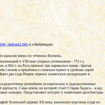
u/old_ladoga1.htm
и следующие.
х каналов вверх по течению Волхова.
, возникший в
VIII
веке (первое упоминание - 753 г.),
, в 862 г. на Русь пришли три варяжских князя - братья
ды своими и приидоша к словенам первее и срубиша город
. Через два года Рюрик перенес княжескую резиденцию в
сь сосредоточены ценнейшие исторические и художественные
 крепости. Сама земля, на которой стоит Старая Ладога, - клад
е новые находки. Представляют интерес и памятники архитектуры
рафий Успенской церкви
XII
века, языческих курганов (судя по