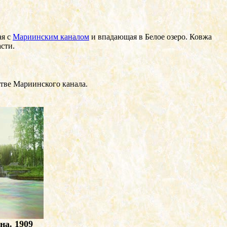
ая с
Мариинским каналом
и впадающая в Белое озеро. Ковжа
сти.
стве Мариинского канала.
на. 1909