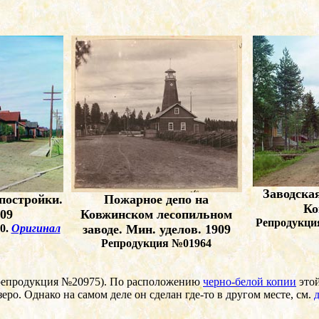
Заводска
постройки.
Пожарное депо на
Ко
09
Ковжинском лесопильном
Репродукци
0.
Оригинал
заводе. Мин. уделов. 1909
Репродукция №01964
(репродукция №20975). По расположению
черно-белой копии
этой
ро. Однако на самом деле он сделан где-то в другом месте, см.