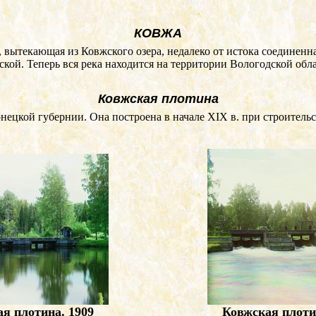
КОВЖА
вытекающая из Ковжского озера, недалеко от истока соединенн
ой. Теперь вся река находится на территории Вологодской обла
Ковжская плотина
онецкой губернии. Она построена в начале
XIX
в. при строитель
я плотина. 1909
Ковжская плоти